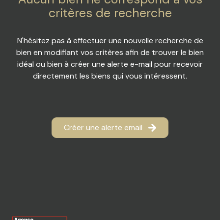
ACTUALITES
DE
critères de recherche
LOISIR
RECRUTEMENT
N'hésitez pas à effectuer une nouvelle recherche de
IMMOBILIER
bien en modifiant vos critères afin de trouver le bien
PROFESSIONEL
idéal ou bien à créer une alerte e-mail pour recevoir
directement les biens qui vous intéressent.
DIVERS
Créer une alerte email