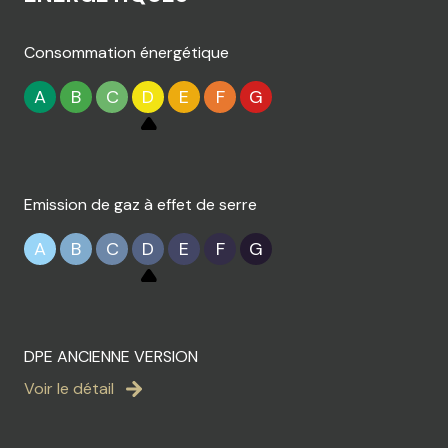
Consommation énergétique
A
B
C
D
E
F
G
Emission de gaz à effet de serre
A
B
C
D
E
F
G
DPE ANCIENNE VERSION
Voir le détail