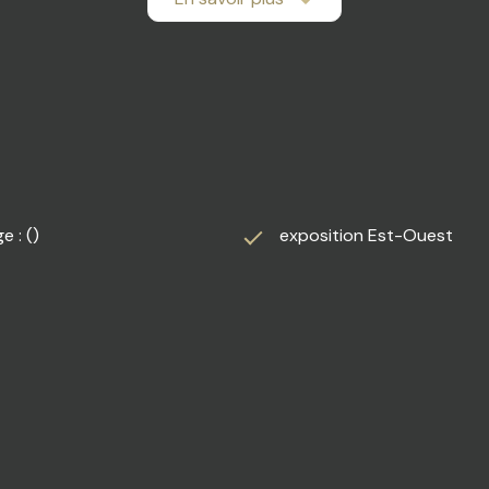
de NANGIS, proche de tous commerces et restaurants. Accès 
LLON pour une première visite de ce terrain à bâtir.
e : ()
exposition Est-Ouest