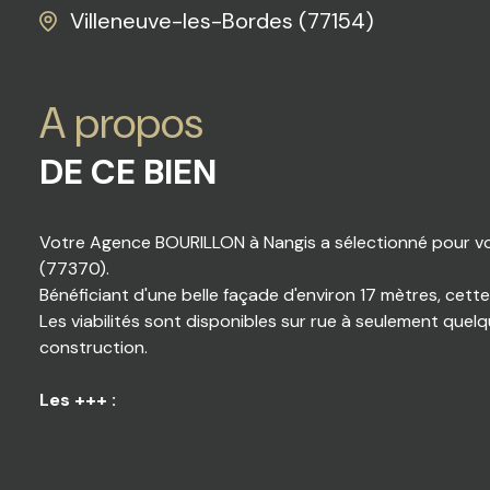
Villeneuve-les-Bordes (77154)
A propos
DE CE BIEN
Votre Agence BOURILLON à Nangis a sélectionné pour vou
(77370).
Bénéficiant d'une belle façade d'environ 17 mètres, cett
Les viabilités sont disponibles sur rue à seulement quel
construction.
Les +++ :
- Terrain déjà clos en partie.
- La rue a été refaite récemment et le bateau est déjà c