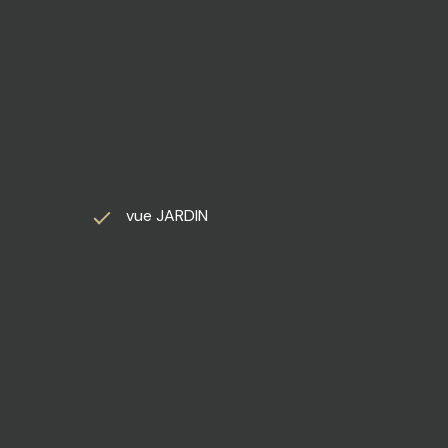
Gare pour PARIS-EST (45min) Autoroute A5 et N4 à moins
vue JARDIN