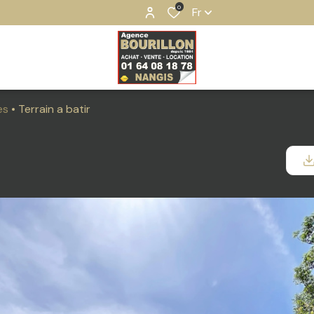
0
Fr
es
Terrain a batir