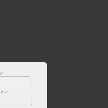
 *
 (%) *