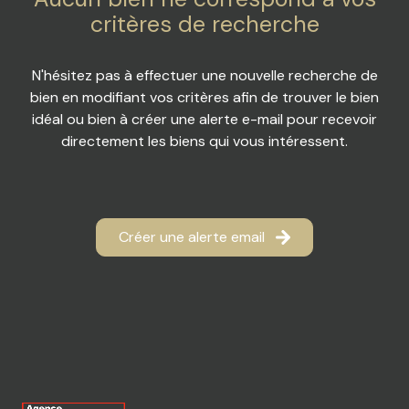
ACTUALITES
DE
critères de recherche
LOISIR
RECRUTEMENT
N'hésitez pas à effectuer une nouvelle recherche de
IMMOBILIER
bien en modifiant vos critères afin de trouver le bien
PROFESSIONEL
idéal ou bien à créer une alerte e-mail pour recevoir
directement les biens qui vous intéressent.
DIVERS
Créer une alerte email