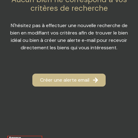
ACTUALITES
DE
critères de recherche
LOISIR
RECRUTEMENT
N'hésitez pas à effectuer une nouvelle recherche de
IMMOBILIER
bien en modifiant vos critères afin de trouver le bien
PROFESSIONEL
idéal ou bien à créer une alerte e-mail pour recevoir
directement les biens qui vous intéressent.
DIVERS
Créer une alerte email