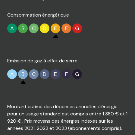
Pour organiser une première visite de ce bien à vendre,
contactez votre Agence BOURILLON à Nangis.
Consommation énergétique
Estimation offerte de votre bien sur rendez-vous.
Agence BOURILLON – Nangis, depuis 1984.
A
B
C
D
E
F
G
(Photos extérieures améliorées par IA au niveau de
la pelouse.)
Emission de gaz à effet de serre
A
B
C
D
E
F
G
Montant estimé des dépenses annuelles d'énergie
pour un usage standard est compris entre 1 380 € et 1
920 € . Prix moyens des énergies indexés sur les
années 2021, 2022 et 2023 (abonnements compris).