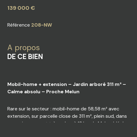
139 000 €
Référence
208-NW
A propos
DE CE BIEN
Mobil-home + extension – Jardin arboré 311 m² –
Calme absolu – Proche Melun
Rare sur le secteur : mobil-home de 58,58 m² avec
extension, sur parcelle close de 311 m², plein sud, dans
un environnement très calme à 13 km de Melun. Idéal
résidence principale, pied-à-terre ou investissement