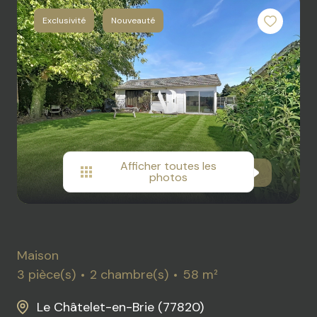
ACTUALITES
DE
Exclusivité
Nouveauté
LOISIR
RECRUTEMENT
IMMOBILIER
PROFESSIONEL
DIVERS
Afficher toutes les
photos
Maison
3 pièce(s)
2 chambre(s)
58 m²
Le Châtelet-en-Brie (77820)