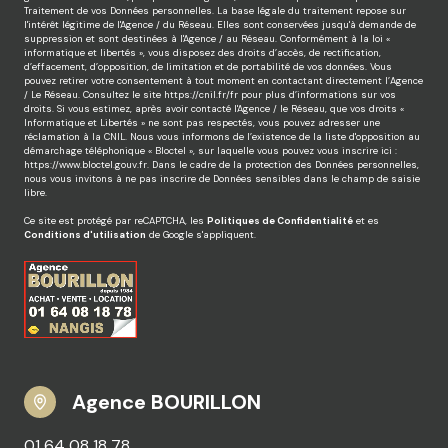
Traitement de vos Données personnelles. La base légale du traitement repose sur
l'intérêt légitime de l'Agence / du Réseau. Elles sont conservées jusqu'à demande de
suppression et sont destinées à l'Agence / au Réseau. Conformément à la loi «
informatique et libertés », vous disposez des droits d’accès, de rectification,
d’effacement, d’opposition, de limitation et de portabilité de vos données. Vous
pouvez retirer votre consentement à tout moment en contactant directement l’Agence
/ Le Réseau. Consultez le site
https://cnil.fr/fr
pour plus d’informations sur vos
droits. Si vous estimez, après avoir contacté l'Agence / le Réseau, que vos droits «
Informatique et Libertés » ne sont pas respectés, vous pouvez adresser une
réclamation à la CNIL. Nous vous informons de l’existence de la liste d'opposition au
démarchage téléphonique « Bloctel », sur laquelle vous pouvez vous inscrire ici :
https://www.bloctel.gouv.fr
. Dans le cadre de la protection des Données personnelles,
nous vous invitons à ne pas inscrire de Données sensibles dans le champ de saisie
libre.
Ce site est protégé par reCAPTCHA, les
Politiques de Confidentialité
et es
Conditions d'utilisation
de Google s'appliquent.
Agence BOURILLON
01 64 08 18 78