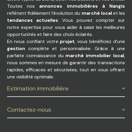
Toutes nos
annonces immobilières à Nangis
reflètent fidèlement l’évolution du
marché local
et les
tendances actuelles
. Vous pouvez compter sur
notre expertise pour vous aider à saisir les meilleures
opportunités et faire des choix éclairés.
En nous confiant votre
projet
, vous bénéficiez d’une
gestion
complète et personnalisée. Grâce à une
parfaite connaissance du
marché immobilier local
,
nous sommes en mesure de garantir des transactions
rapides, efficaces et sécurisées, tout en vous offrant
une visibilité optimale.
Estimation immobilière
Contactez-nous
Une bonne
estimation
constitue une étape cruciale
pour réussir une vente. Chez
Agence Bourillon
, nous
vous offrons un service d’
estimation immobilière à