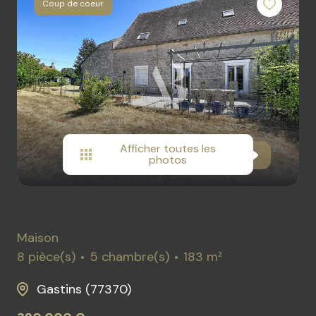
Coup de coeur
ACTUALITES
DE
LOISIR
RECRUTEMENT
IMMOBILIER
PROFESSIONEL
DIVERS
Afficher toutes les
photos
Maison
8 pièce(s)
5 chambre(s)
183 m²
Gastins (77370)