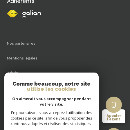
Adhérents
Nos partenaires
Mentions légales
Admin
Comme beaucoup, notre site
Nos honoraires
utilise les cookies
On aimerait vous accompagner pendant
Politique RGPD
votre visite.
En poursuivant, vous acceptez l'utilisation des
Appeler
Cookies
cookies par ce site, afin de vous proposer des
l'agent
contenus adaptés et réaliser des statistiques !