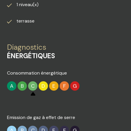
1 niveau(x)
terrasse
Diagnostics
ÉNERGÉTIQUES
Consommation énergétique
A
B
C
D
E
F
G
Emission de gaz à effet de serre
A
B
C
D
E
F
G