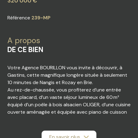
320 000 €
Référence
239-MP
A propos
DE CE BIEN
Votre Agence BOURILLON vous invite à découvrir, à
Gastins, cette magnifique longère située à seulement
10 minutes de Nangis et Rozay en Brie.
Au rez-de-chaussée, vous profiterez d’une entrée
avec placard, d’un vaste séjour lumineux de 60 m²
équipé d’un poêle à bois alsacien OLIGER, d’une cuisine
ouverte aménagée et équipée avec piano de cuisson
au gaz, d’une salle d’eau, d’un WC indépendant ainsi
que de deux chambres, dont une avec mezzanine.
À l’étage, un superbe palier cathédrale de 31 m²
En savoir plus